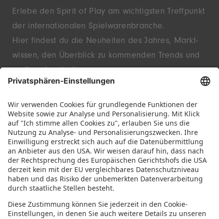
Erlebe den Spirit of Play am wichtigsten Treffpunkt
der inter­nationalen Spielwaren­branche.
Hier findest du die Neu­heiten des Jahres, Markt­
wissen, den Überblick zu kommenden Trends und
endlose Inspiration.
Entdecke innovative Startups und bekannte
Marken – live in Nürnberg.
FOLGE UNS!
IMMER INFORMIERT BLEIBEN