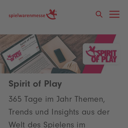
®
Spirit of Play
365 Tage im Jahr Themen,
Trends und Insights aus der
Welt des Spielens im