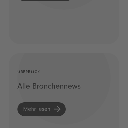
ÜBERBLICK
Alle Branchennews
Mehr lesen