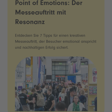
Point of Emotions: Der
Messeauftritt mit
Resonanz
Entdecken Sie 7 Tipps für einen kreativen
Messeauftritt, der Besucher emotional anspricht
und nachhaltigen Erfolg sichert.