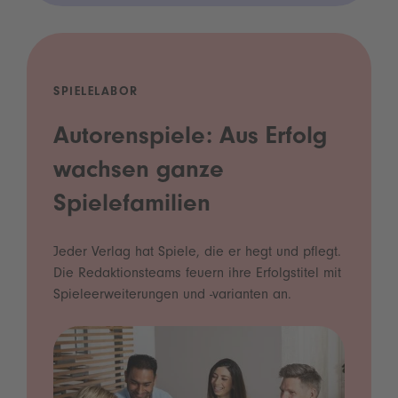
SPIELELABOR
Autorenspiele: Aus Erfolg
wachsen ganze
Spielefamilien
Jeder Verlag hat Spiele, die er hegt und pflegt.
Die Redaktionsteams feuern ihre Erfolgstitel mit
Spieleerweiterungen und -varianten an.