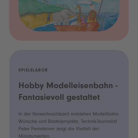
SPIELELABOR
Hobby Modelleisenbahn -
Fantasievoll gestaltet
In der Vorweihnachtszeit entstehen Modellbahn-
Wünsche und Bastelprojekte, Technik-Journalist
Peter Pernsteiner zeigt die Vielfalt der
Miniaturwelten.