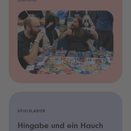
Überblick.
SPIELELABOR
Hingabe und ein Hauch