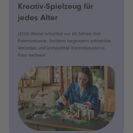
Kreativ-Spielzeug für
jedes Alter
LEGO-Steine erhielten vor 65 Jahren ihre
Patenturkunde. Seitdem begeistern zahlreiche
Varianten und kompatible Klemmbausteine
Fans weltweit.