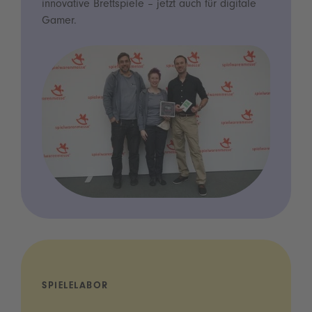
innovative Brettspiele – jetzt auch für digitale
Gamer.
SPIELELABOR