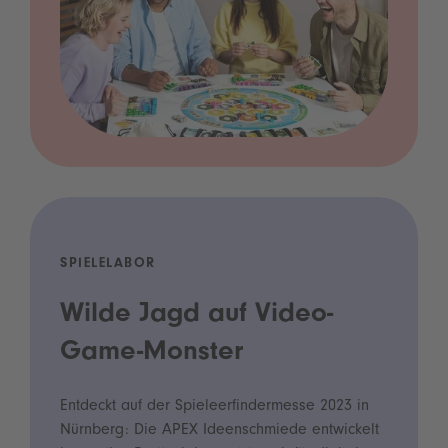
SPIELELABOR
Wilde Jagd auf Video-
Game-Monster
Entdeckt auf der Spieleerfindermesse 2023 in
Nürnberg: Die APEX Ideenschmiede entwickelt