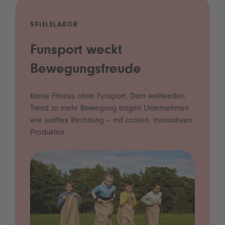
SPIELELABOR
Funsport weckt
Bewegungsfreude
Keine Fitness ohne Funsport. Dem weltweiten
Trend zu mehr Bewegung tragen Unternehmen
wie sunflex Rechnung – mit coolen, innovativen
Produkten.