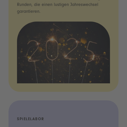
Runden, die einen lustigen Jahreswechsel
garantieren.
SPIELELABOR