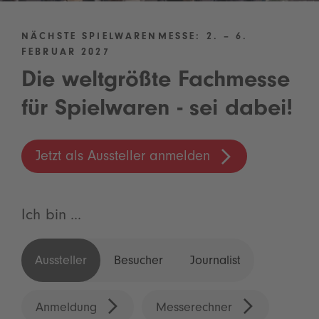
NÄCHSTE SPIELWARENMESSE: 2. – 6.
FEBRUAR 2027
Die weltgrößte Fachmesse
für Spielwaren - sei dabei!
Jetzt als Aussteller anmelden
Ich bin ...
Aussteller
Besucher
Journalist
Anmeldung
Messerechner