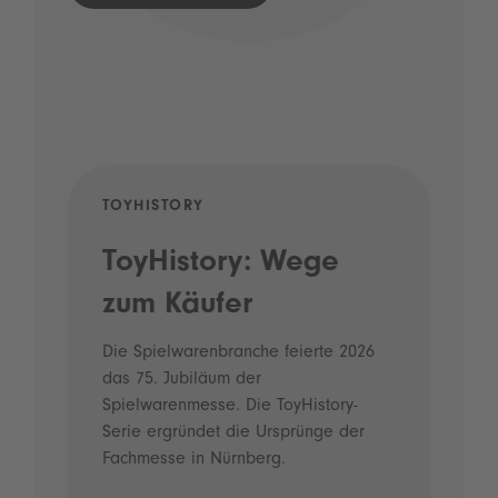
TOYHISTORY
POD
ToyHistory: Wege
St
zum Käufer
Fe
Ma
Die Spielwarenbranche feierte 2026
das 75. Jubiläum der
Fe
Spielwarenmesse. Die ToyHistory-
Serie ergründet die Ursprünge der
l,
Seli
Fachmesse in Nürnberg.
ihre
beso