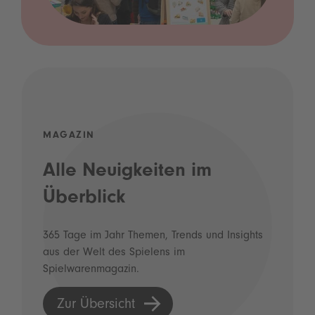
MAGAZIN
Alle Neuigkeiten im
Überblick
365 Tage im Jahr Themen, Trends und Insights
aus der Welt des Spielens im
Spielwarenmagazin.
Zur Übersicht