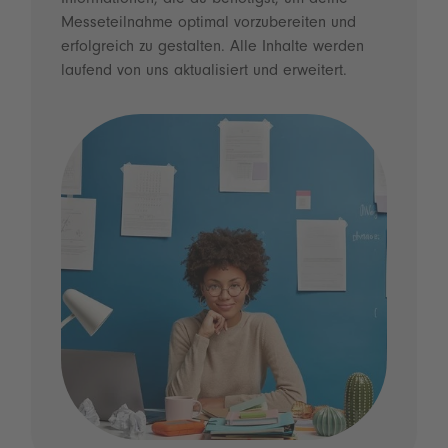
Informationen, die du benötigst, um deine
Messeteilnahme optimal vorzubereiten und
erfolgreich zu gestalten. Alle Inhalte werden
laufend von uns aktualisiert und erweitert.