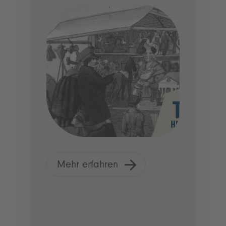
Mehr erfahren
M