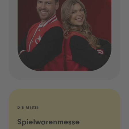
DIE MESSE
Spielwarenmesse