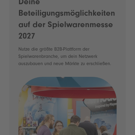
Deine
Beteiligungsmöglichkeiten
auf der Spielwarenmesse
2027
Nutze die größte B2B-Plattform der
Spielwarenbranche, um dein Netzwerk
auszubauen und neue Märkte zu erschließen.