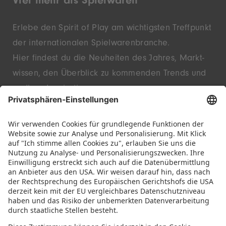
Viel mehr als Spielwaren
Erlebe den Spirit of Play am wichtigsten Treffpunkt
der inter­nationalen Spielwaren­branche.
Hier findest du die Neu­heiten des Jahres, Markt­
wissen, den Überblick zu kommenden Trends und
endlose Inspiration.
Entdecke innovative Startups und bekannte
Marken – live in Nürnberg.
FOLGE UNS!