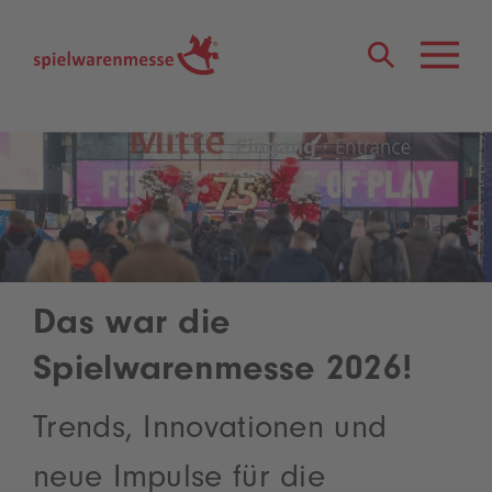
®
Das war die
Spielwarenmesse 2026!
Trends, Innovationen und
neue Impulse für die