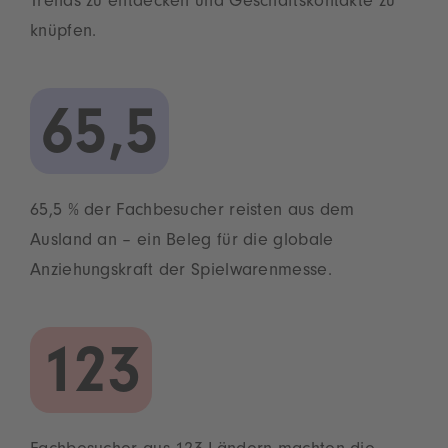
Trends zu entdecken und Geschäftskontakte zu
knüpfen.
65,5
65,5 % der Fachbesucher reisten aus dem
Ausland an – ein Beleg für die globale
Anziehungskraft der Spielwarenmesse.
123