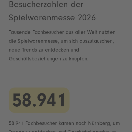
Besucherzahlen der
Spielwarenmesse 2026
Tausende Fachbesucher aus aller Welt nutzten
die Spielwarenmesse, um sich auszutauschen,
neue Trends zu entdecken und
Geschäftsbeziehungen zu knüpfen.
58.941
58.941 Fachbesucher kamen nach Nürnberg, um