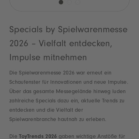
Specials by Spielwarenmesse
2026 – Vielfalt entdecken,
Impulse mitnehmen
Die Spielwarenmesse 2026 war erneut ein
Schaufenster für Innovationen und neue Impulse.
Über das gesamte Messegelände hinweg luden
zahlreiche Specials dazu ein, aktuelle Trends zu
entdecken und die Vielfalt der
Spielwarenbranche hautnah zu erleben.
Die
ToyTrends 2026
gaben wichtige Anstöße für