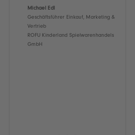
Michael Edl
Geschäftsführer Einkauf, Marketing &
Vertrieb
ROFU Kinderland Spielwarenhandels
GmbH