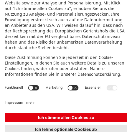
FOLGE UNS!
IMMER INFORMIERT BLEIBEN
Newsletter abonnieren
Messeveranstalter
FAQ
Karriere
Kontakt