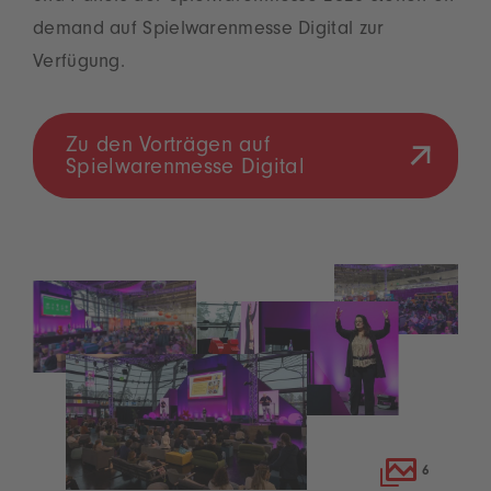
demand auf Spielwarenmesse Digital zur
Verfügung.
Zu den Vorträgen auf
Spielwarenmesse Digital
6