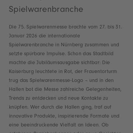
Spielwarenbranche
Die 75. Spielwarenmesse brachte vom 27. bis 31.
Januar 2026 die internationale
Spielwarenbranche in Nürnberg zusammen und
setzte spürbare Impulse. Schon das Stadtbild
machte die Jubiläumsausgabe sichtbar: Die
Kaiserburg leuchtete in Rot, der Frauentorturm
trug das Spielwarenmesse-Logo – und in den
Hallen bot die Messe zahlreiche Gelegenheiten,
Trends zu entdecken und neue Kontakte zu
knüpfen. Wer durch die Hallen ging, traf auf
innovative Produkte, inspirierende Formate und
eine beeindruckende Vielfalt an Ideen. Ob