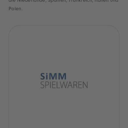
die Niederlande, Spanien, Frankreich, Italien und
Polen.