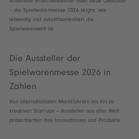
erfahrene Branchenkenner oder neue Gesichter
– die Spielwarenmesse 2026 zeigte, wie
lebendig und zukunftsorientiert die
Spielwarenwelt ist.
Die Aussteller der
Wir benötigen Ihre
Zustimmung, um den YouTube
Spielwarenmesse 2026 in
Video-Service zu laden!
Zahlen
Wir verwenden einen Service eines
Drittanbieters, um Videoinhalte
einzubetten. Dieser Service kann Daten
Von internationalen Marktführern bis hin zu
zu Ihren Aktivitäten sammeln. Bitte lesen
kreativen Start-ups – Aussteller aus aller Welt
Sie die Details durch und stimmen Sie
präsentierten ihre Innovationen und Produkte.
der Nutzung des Service zu, um dieses
Video anzusehen.