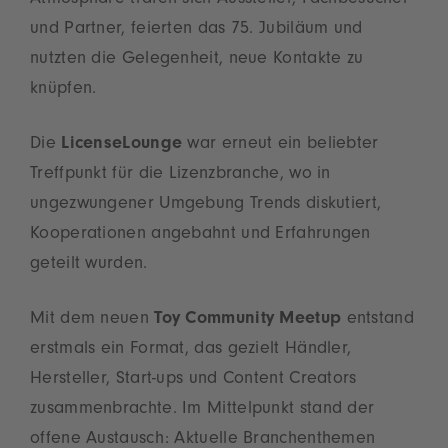
Atmosphäre trafen sich Aussteller, Fachbesucher
und Partner, feierten das 75. Jubiläum und
nutzten die Gelegenheit, neue Kontakte zu
knüpfen.
Die
LicenseLounge
war erneut ein beliebter
Treffpunkt für die Lizenzbranche, wo in
ungezwungener Umgebung Trends diskutiert,
Kooperationen angebahnt und Erfahrungen
geteilt wurden.
Mit dem neuen
Toy Community Meetup
entstand
erstmals ein Format, das gezielt Händler,
Hersteller, Start-ups und Content Creators
zusammenbrachte. Im Mittelpunkt stand der
offene Austausch: Aktuelle Branchenthemen