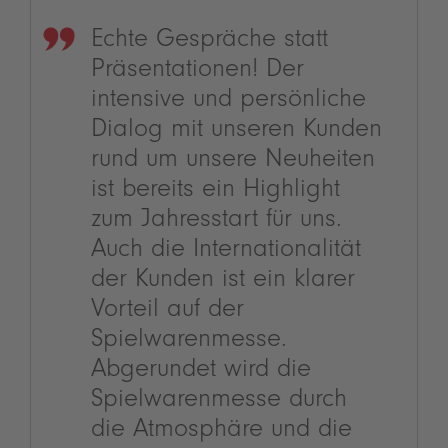
Echte Gespräche statt
Präsentationen! Der
intensive und persönliche
Dialog mit unseren Kunden
rund um unsere Neuheiten
ist bereits ein Highlight
zum Jahresstart für uns.
Auch die Internationalität
der Kunden ist ein klarer
Vorteil auf der
Spielwarenmesse.
Abgerundet wird die
Spielwarenmesse durch
die Atmosphäre und die