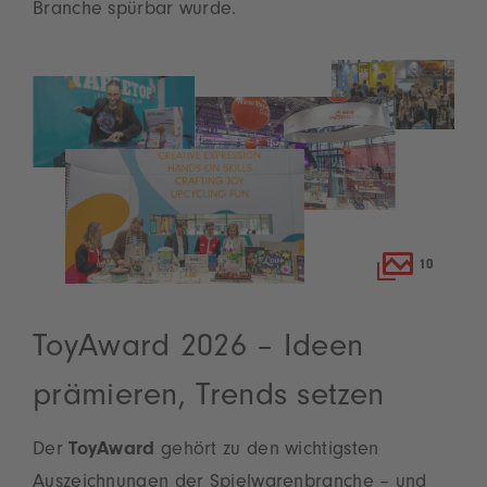
Branche spürbar wurde.
10
ToyAward 2026 – Ideen
prämieren, Trends setzen
Der
ToyAward
gehört zu den wichtigsten
Auszeichnungen der Spielwarenbranche – und