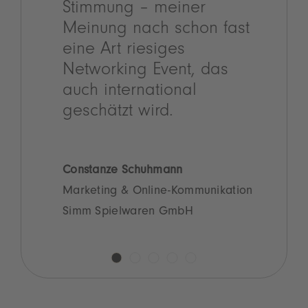
Stimmung – meiner
Meinung nach schon fast
eine Art riesiges
Networking Event, das
auch international
geschätzt wird.
Constanze Schuhmann
Marketing & Online-Kommunikation
Simm Spielwaren GmbH