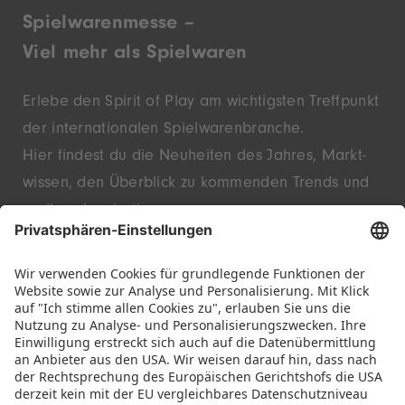
Spielwarenmesse –
Viel mehr als Spielwaren
Erlebe den Spirit of Play am wichtigsten Treffpunkt
der inter­nationalen Spielwaren­branche.
Hier findest du die Neu­heiten des Jahres, Markt­
wissen, den Überblick zu kommenden Trends und
endlose Inspiration.
Entdecke innovative Startups und bekannte
Marken – live in Nürnberg.
FOLGE UNS!