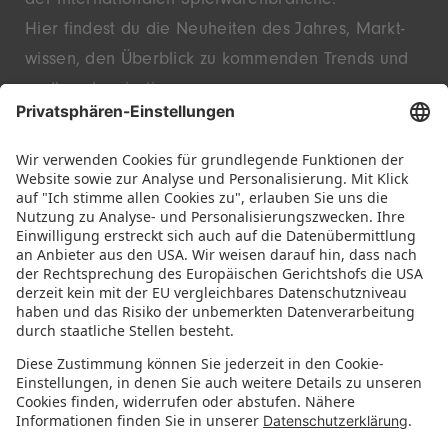
der inter­nationalen Spielwaren­branche.
Hier findest du die Neu­heiten des Jahres, Markt­
wissen, den Überblick zu kommenden Trends und
endlose Inspiration.
Entdecke innovative Startups und bekannte
Marken – live in Nürnberg.
FOLGE UNS!
IMMER INFORMIERT BLEIBEN
Newsletter abonnieren