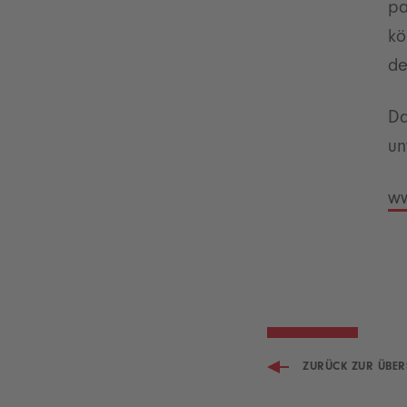
pa
kö
de
Da
un
ww
ZURÜCK ZUR ÜBER