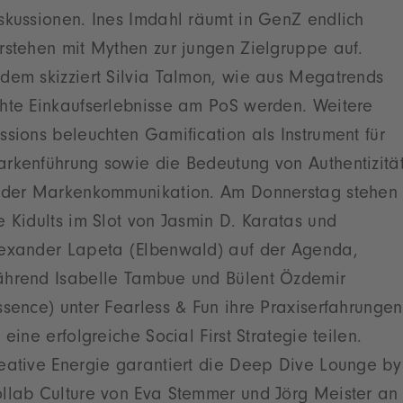
skussionen. Ines Imdahl räumt in GenZ endlich
rstehen mit Mythen zur jungen Zielgruppe auf.
dem skizziert Silvia Talmon, wie aus Megatrends
hte Einkaufserlebnisse am PoS werden. Weitere
ssions beleuchten Gamification als Instrument für
rkenführung sowie die Bedeutung von Authentizitä
 der Markenkommunikation. Am Donnerstag stehen
e Kidults im Slot von Jasmin D. Karatas und
exander Lapeta (Elbenwald) auf der Agenda,
hrend Isabelle Tambue und Bülent Özdemir
ssence) unter Fearless & Fun ihre Praxiserfahrungen
r eine erfolgreiche Social First Strategie teilen.
eative Energie garantiert die Deep Dive Lounge by
llab Culture von Eva Stemmer und Jörg Meister an