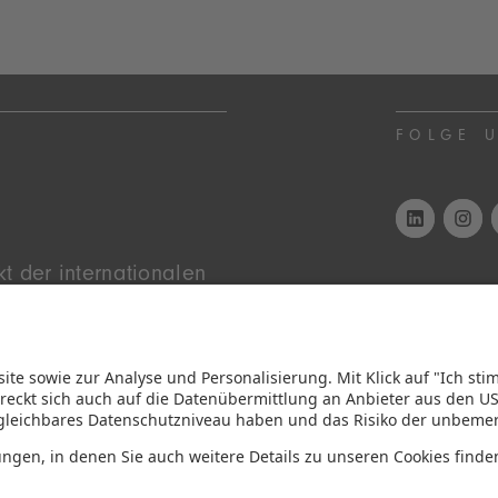
FOLGE 
t der inter­nationalen
IMMER 
wissen, den Überblick
N
n – live in Nürnberg.