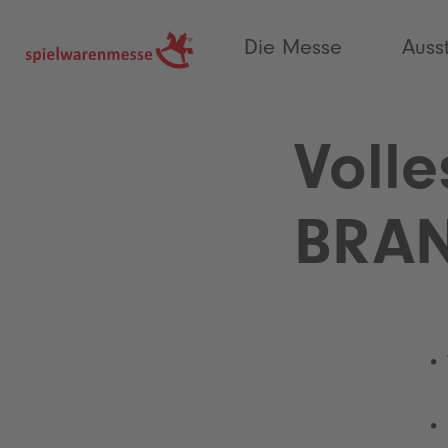
®
Die Messe
Auss
Voll
BRAN