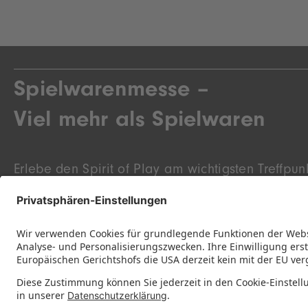
Spielwarenmesse –
Viel mehr als Spielwaren
Erlebe den Spirit of Play am wichtigsten Treffpunk
Spielwaren­branche.
Hier findest du die Neu­heiten des Jahres, Markt­
zu kommenden Trends und endlose Inspiration.
Entdecke innovative Startups und bekannte Marke