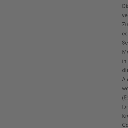
Di
ve
Zu
ec
Se
Ma
in
di
Al
wä
(E
fü
Kr
Co