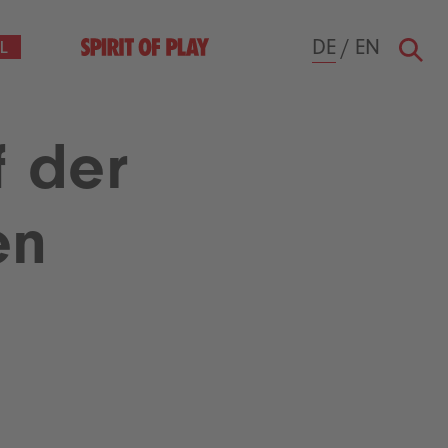
DE
/
EN
f der
en