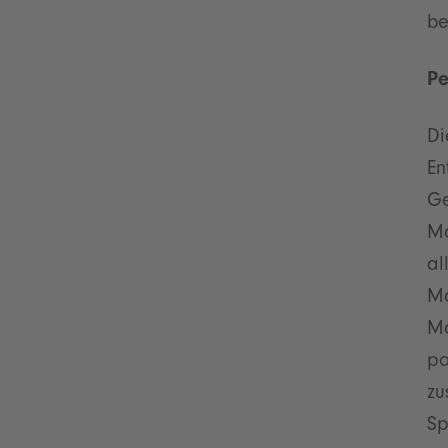
be
Pe
Di
En
Ge
Ma
al
Ma
Ma
po
zu
Sp