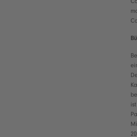
Co
ma
Co
Bü
Be
ei
De
Ka
be
is
Pa
Mi
20