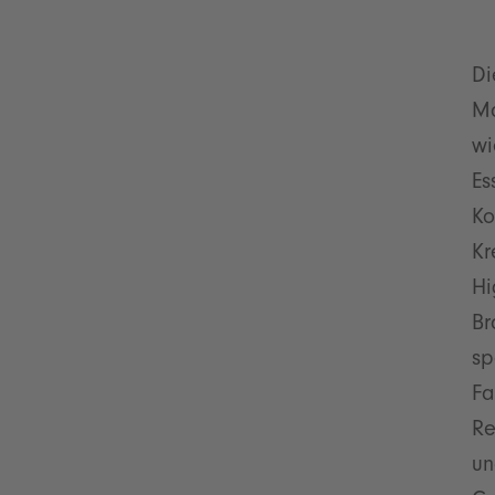
Di
Ma
wi
Es
Ko
Kr
Hi
Br
sp
Fa
Re
un