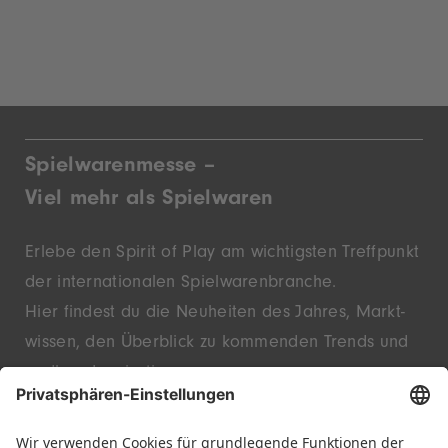
Spielwarenmesse –
Viel mehr als Spielwaren
Erlebe den Spirit of Play am wichtigsten Treffpunkt
der inter­nationalen Spielwaren­branche.
Hier findest du die Neu­heiten des Jahres, Markt­
wissen, den Überblick zu kommenden Trends und
endlose Inspiration.
Entdecke innovative Startups und bekannte
Marken – live in Nürnberg.