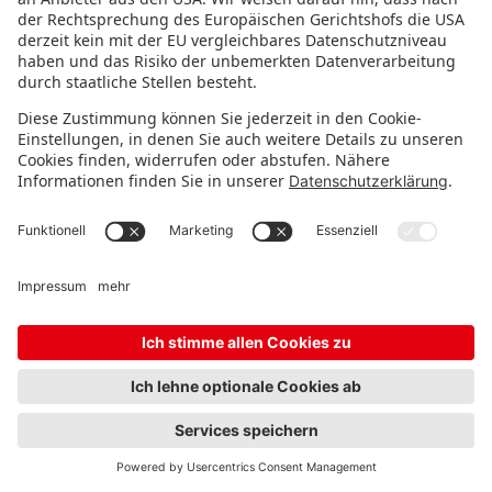
Erlebe den Spirit of Play am wichtigsten Treffpunkt
der inter­nationalen Spielwaren­branche.
Hier findest du die Neu­heiten des Jahres, Markt­
wissen, den Überblick zu kommenden Trends und
endlose Inspiration.
Entdecke innovative Startups und bekannte
Marken – live in Nürnberg.
FOLGE UNS!
IMMER INFORMIERT BLEIBEN