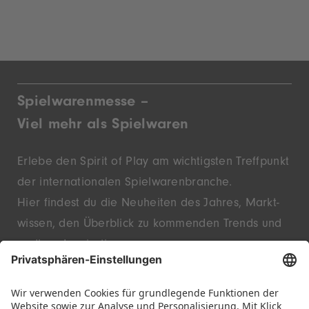
Spielwarenmesse –
Viel mehr als Spielwaren
Erlebe den Spirit of Play am wichtigsten Treffpunkt
der inter­nationalen Spielwaren­branche.
Hier findest du die Neu­heiten des Jahres, Markt­
wissen, den Überblick zu kommenden Trends und
endlose Inspiration.
Entdecke innovative Startups und bekannte
Marken – live in Nürnberg.