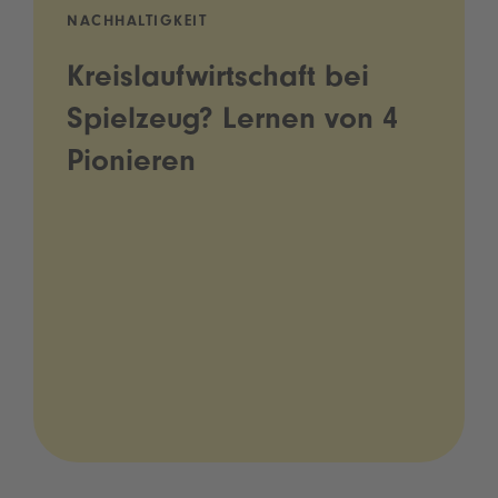
NACHHALTIGKEIT
Kreislaufwirtschaft bei
Spielzeug? Lernen von 4
Pionieren