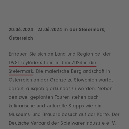
20.06.2024 - 23.06.2024 in der Steiermark,
Österreich
Erfreuen Sie sich an Land und Region bei der
DVSI ToyRiders-Tour im Juni 2024 in die
Steiermark
. Die malerische Berglandschaft in
Österreich an der Grenze zu Slowenien wartet
darauf, ausgiebig erkundet zu werden. Neben
den zwei geplanten Touren stehen auch
kulinarische und kulturelle Stopps wie ein
Museums- und Brauereibesuch auf der Karte. Der
Deutsche Verband der Spielwarenindustrie e. V.