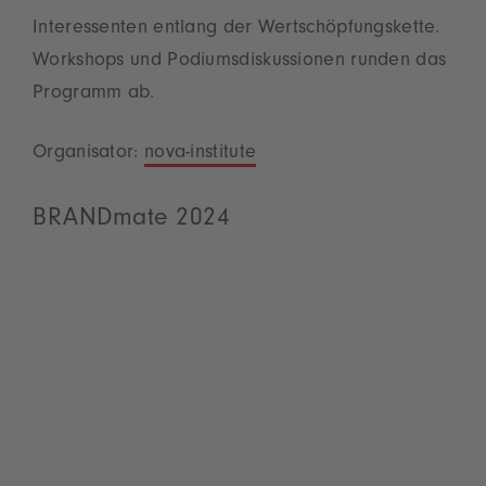
Interessenten entlang der Wertschöpfungskette.
Workshops und Podiumsdiskussionen runden das
Programm ab.
Organisator:
nova-institute
BRANDmate 2024