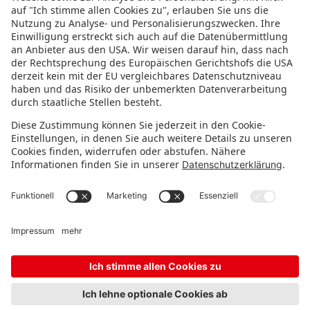
FOLGE UNS!
IMMER INFORMIERT BLEIBEN
Newsletter abonnieren
Messeveranstalter
FAQ
Karriere
Kontakt