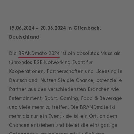
19.06.2024 – 20.06.2024 in Offenbach,
Deutschland
Die
BRANDmate 2024
ist ein absolutes Muss als
führendes B2B-Networking-Event für
Kooperationen, Partnerschaften und Licensing in
Deutschland. Nutzen Sie die Chance, potenzielle
Partner aus den verschiedensten Branchen wie
Entertainment, Sport, Gaming, Food & Beverage
und viele mehr zu treffen. Die BRANDmate ist
mehr als nur ein Event - sie ist ein Ort, an dem
Chancen entstehen und bietet die einzigartige