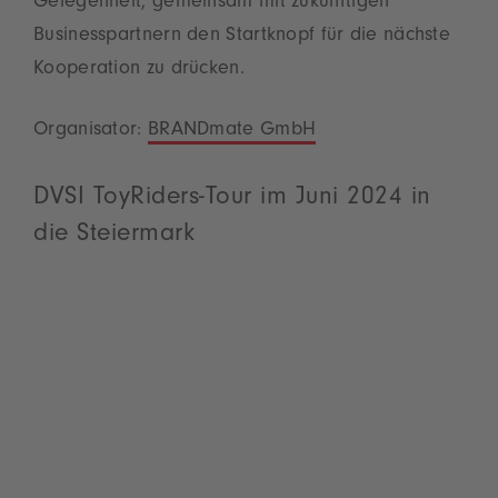
Gelegenheit, gemeinsam mit zukünftigen
Businesspartnern den Startknopf für die nächste
Kooperation zu drücken.
Organisator:
BRANDmate GmbH
DVSI ToyRiders-Tour im Juni 2024 in
die Steiermark