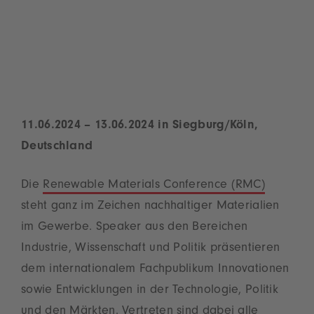
11.06.2024 – 13.06.2024 in Siegburg/Köln,
Deutschland
Die
Renewable Materials Conference (RMC)
steht ganz im Zeichen nachhaltiger Materialien
im Gewerbe. Speaker aus den Bereichen
Industrie, Wissenschaft und Politik präsentieren
dem internationalem Fachpublikum Innovationen
sowie Entwicklungen in der Technologie, Politik
und den Märkten. Vertreten sind dabei alle